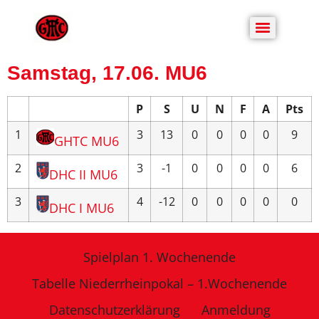
Samstag, 17.06. MU6
P
S
U
N
F
A
Pts
1
3
13
0
0
0
0
9
GHTC MU6
2
3
-1
0
0
0
0
6
DHC II MU6
3
4
-12
0
0
0
0
0
DHC I MU6
Spielplan 1. Wochenende
Tabelle Niederrheinpokal – 1.Wochenende
Datenschutzerklärung
Anmeldung