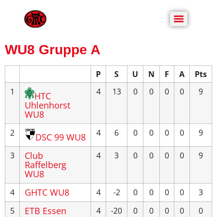
WU8 Gruppe A
P
S
U
N
F
A
Pts
1
4
13
0
0
0
0
9
HTC
Uhlenhorst
WU8
2
4
6
0
0
0
0
9
DSC 99 WU8
Club
3
4
3
0
0
0
0
9
Raffelberg
WU8
GHTC WU8
4
4
-2
0
0
0
0
3
ETB Essen
5
4
-20
0
0
0
0
0