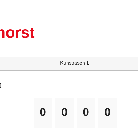
horst
Kunstrasen 1
t
0
0
0
0